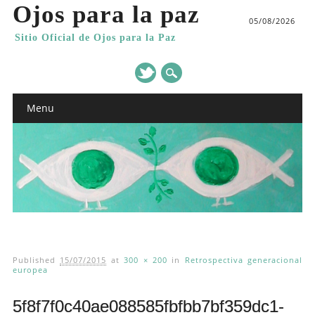
Ojos para la paz
05/08/2026
Sitio Oficial de Ojos para la Paz
Main menu
Skip
Menu
to
content
Published
15/07/2015
at
300 × 200
in
Retrospectiva generacional
europea
5f8f7f0c40ae088585fbfbb7bf359dc1-