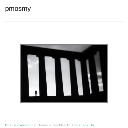
Andrés Vázquez de Sola
pmosmy
Post a comment
or leave a trackback:
Trackback URL
.