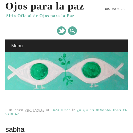
Ojos para la paz
08/08/2026
Sitio Oficial de Ojos para la Paz
Main menu
Skip
Menu
to
content
Published
20/01/2014
at
1024 × 683
in
¿A QUIÉN BOMBARDEAN EN
SABHA?
sabha