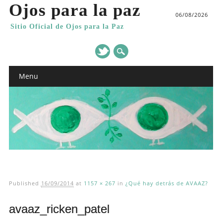
Ojos para la paz
06/08/2026
Sitio Oficial de Ojos para la Paz
Main menu
Skip
Menu
to
content
Published
16/09/2014
at
1157 × 267
in
¿Qué hay detrás de AVAAZ?
avaaz_ricken_patel