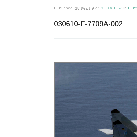
Published
20/08/2014
at
3000 × 1967
in
Punt
030610-F-7709A-002