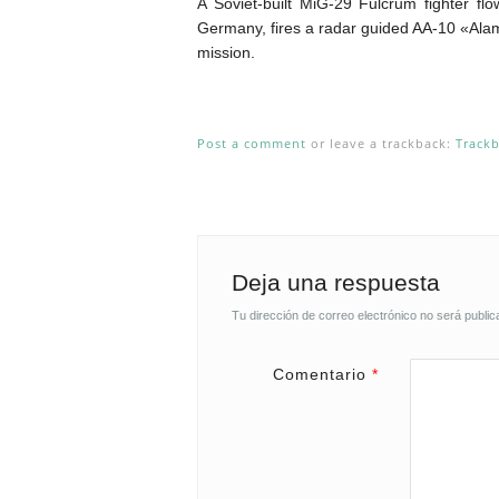
A Soviet-built MiG-29 Fulcrum fighter 
Germany, fires a radar guided AA-10 «Alamo»
mission.
Post a comment
or leave a trackback:
Track
Deja una respuesta
Tu dirección de correo electrónico no será public
Comentario
*