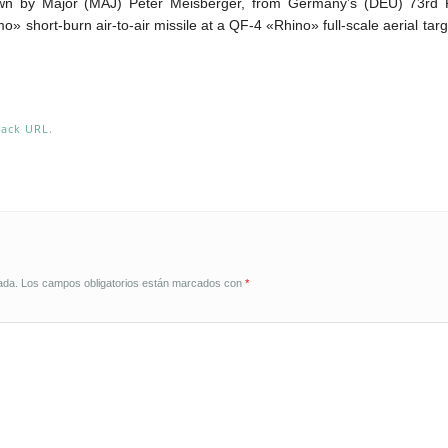
flown by Major (MAJ) Peter Meisberger, from Germany’s (DEU) 73rd 
 short-burn air-to-air missile at a QF-4 «Rhino» full-scale aerial targ
back URL
.
ada.
Los campos obligatorios están marcados con
*