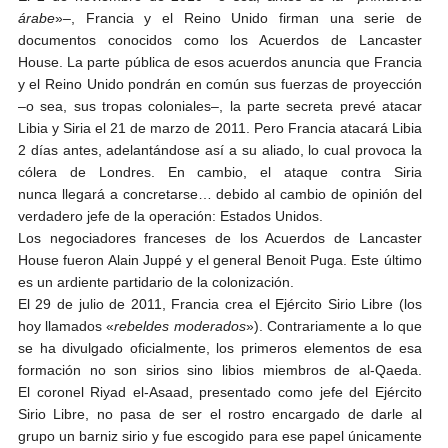
árabe
»–, Francia y el Reino Unido firman una serie de
documentos conocidos como los Acuerdos de Lancaster
House. La parte pública de esos acuerdos anuncia que Francia
y el Reino Unido pondrán en común sus fuerzas de proyección
–o sea, sus tropas coloniales–, la parte secreta prevé atacar
Libia y Siria el 21 de marzo de 2011. Pero Francia atacará Libia
2 días antes, adelantándose así a su aliado, lo cual provoca la
cólera de Londres. En cambio, el ataque contra Siria
nunca llegará a concretarse… debido al cambio de opinión del
verdadero jefe de la operación: Estados Unidos.
Los negociadores franceses de los Acuerdos de Lancaster
House fueron Alain Juppé y el general Benoit Puga. Este último
es un ardiente partidario de la colonización.
El 29 de julio de 2011, Francia crea el Ejército Sirio Libre (los
hoy llamados «
rebeldes moderados
»). Contrariamente a lo que
se ha divulgado oficialmente, los primeros elementos de esa
formación no son sirios sino libios miembros de al-Qaeda.
El coronel Riyad el-Asaad, presentado como jefe del Ejército
Sirio Libre, no pasa de ser el rostro encargado de darle al
grupo un barniz sirio y fue escogido para ese papel únicamente