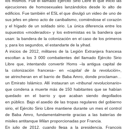
los mismos. Fue el llamado Ejército Sirio Libre el que inició las
ejecuciones de homosexuales lanzándolos desde lo alto de
edificios. Fue también el ESL el que divulgó un video de uno de
sus jefes en pleno acto de canibalismo, comiéndose el corazón
y el hígado de un soldado sirio. La única diferencia entre los
supuestos «
moderados
» y los extremistas es la bandera que
usan: la bandera de la colonización en el caso de los primeros
y, para los segundos, el estandarte de la yihad.
A inicios de 2012, militares de la Legión Extranjera francesa
escoltan a los 3 000 combatientes del llamado Ejército Sirio
Libre que, intentando convertir Homs –la antigua capital de
la colonización francesa– en «
capital de la revolución
»,
se atrincheran en el barrio de Baba Amro, donde proclaman…
un Emirato Islámico. Allí instauran un «
tribunal revolucionario
»
que condena a muerte más de 150 habitantes que se habían
quedado en el barrio y que acaban siendo degollados
en público. Bajo el asedio de las tropas regulares del gobierno
sirio, el Ejército Sirio Libre mantiene durante un mes el control
de Baba Amro, fundamentalmente gracias a las baterías de
misiles antitanque
Milan
proporcionadas por Francia.
En julio de 2012, cuando llega a la presidencia, Francois