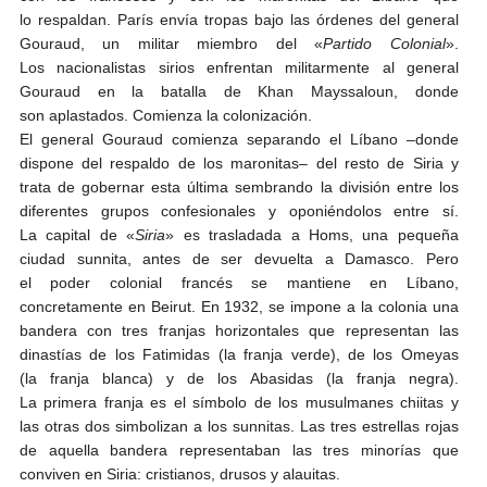
lo respaldan. París envía tropas bajo las órdenes del general
Gouraud, un militar miembro del «
Partido Colonial
».
Los nacionalistas sirios enfrentan militarmente al general
Gouraud en la batalla de Khan Mayssaloun, donde
son aplastados. Comienza la colonización.
El general Gouraud comienza separando el Líbano –donde
dispone del respaldo de los maronitas– del resto de Siria y
trata de gobernar esta última sembrando la división entre los
diferentes grupos confesionales y oponiéndolos entre sí.
La capital de «
Siria
» es trasladada a Homs, una pequeña
ciudad sunnita, antes de ser devuelta a Damasco. Pero
el poder colonial francés se mantiene en Líbano,
concretamente en Beirut. En 1932, se impone a la colonia una
bandera con tres franjas horizontales que representan las
dinastías de los Fatimidas (la franja verde), de los Omeyas
(la franja blanca) y de los Abasidas (la franja negra).
La primera franja es el símbolo de los musulmanes chiitas y
las otras dos simbolizan a los sunnitas. Las tres estrellas rojas
de aquella bandera representaban las tres minorías que
conviven en Siria: cristianos, drusos y alauitas.