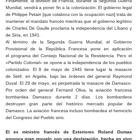
Finalmente, la división de Francia, durante la Segunda Guerra
Mundial, vendrá a poner fin a la colonización. El gobierno legal
de Philippe Petain [que colabora con la ocupación nazi] trata de
mantener el mandato francés mientras que el gobierno legítimo
de Charles De Gaulle proclama la independencia del Líbano y
de Siria, en 1941.
Al término de la Segunda Guerra Mundial, el Gobierno
Provisional de la República Francesa pone en aplicación
el programa del Consejo Nacional de la Resistencia. Pero el
«
Partido Colonial
» se opone a la independencia de los pueblos
colonizados. El 8 de mayo de 1945 tiene lugar la masacre
de Setif, en Argelia, bajo las órdenes del general Raymond
Duval. El 29 de mayo, es perpetrada la masacre de Damasco.
Por orden del general Fernand Oliva, la aviación francesa
bombardea Damasco durante 2 días. Los bombardeos
destruyen gran parte del histórico mercado popular de
Damasco. La aviación francesa incluso bombardea el hemiciclo
del Congreso del Pueblo sirio.
El ex ministro francés de Exteriores Roland Dumas
provoca gran revuelo con una declaración, hecha en vivo