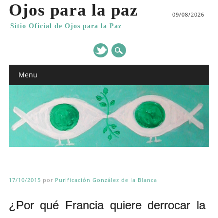
Ojos para la paz
09/08/2026
Sitio Oficial de Ojos para la Paz
Main menu
Skip
Menu
to
content
17/10/2015
por
Purificación González de la Blanca
¿Por qué Francia quiere derrocar la