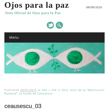
Ojos para la paz
08/08/2026
Sitio Oficial de Ojos para la Paz
Main menu
Skip
Menu
to
content
Published
20/01/2015
at
462 × 254
in
Otro mito de la “Revolución
Rumana”: la huida de Ceausescu
ceausescu_03