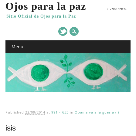
Ojos para la paz
07/08/2026
Sitio Oficial de Ojos para la Paz
Main menu
Skip
Menu
to
content
Published
22/09/2014
at
991 × 653
in
Obama va a la guerra (I)
isis