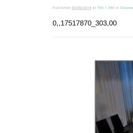
Published
05/06/2014
at
700 × 394
in
Obama 
0,,17517870_303,00