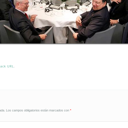
back URL
.
ada.
Los campos obligatorios están marcados con
*