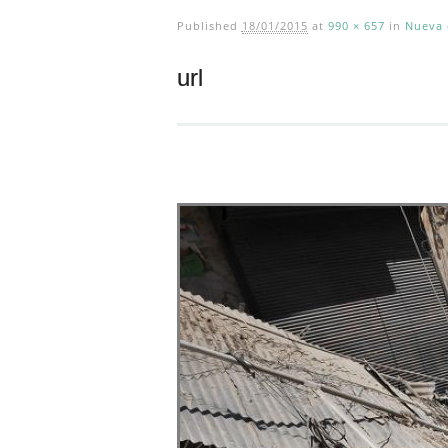
Published
18/01/2015
at
990 × 657
in
Nueva 
url