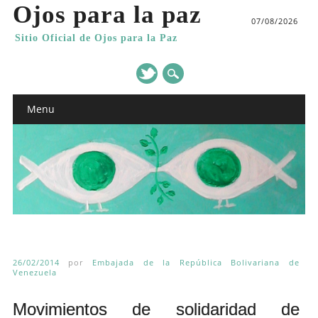
Ojos para la paz
07/08/2026
Sitio Oficial de Ojos para la Paz
Main menu
Skip
Menu
to
content
26/02/2014
por
Embajada de la República Bolivariana de
Venezuela
Movimientos de solidaridad de