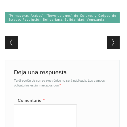
"Primaveras Árabes", "Revoluciones" de Colores y Golpes de
Estado
,
Revolución Bolivariana
,
Solidaridad
,
Venezuela
Post navigation
Deja una respuesta
Tu dirección de correo electrónico no será publicada.
Los campos
obligatorios están marcados con
*
Comentario
*