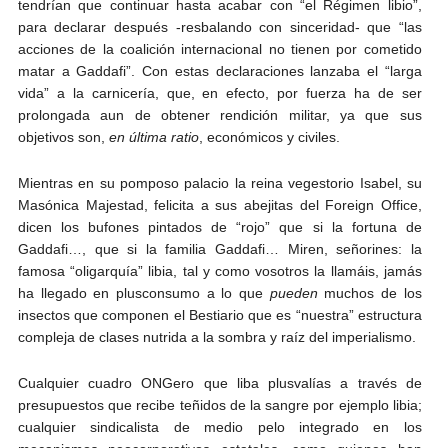
tendrían que continuar hasta acabar con “el Régimen libio”,
para declarar después -resbalando con sinceridad- que “las
acciones de la coalición internacional no tienen por cometido
matar a Gaddafi”. Con estas declaraciones lanzaba el “larga
vida” a la carnicería, que, en efecto, por fuerza ha de ser
prolongada aun de obtener rendición militar, ya que sus
objetivos son,
en última ratio
, económicos y civiles.
Mientras en su pomposo palacio la reina vegestorio Isabel, su
Masónica Majestad, felicita a sus abejitas del Foreign Office,
dicen los bufones pintados de “rojo” que si la fortuna de
Gaddafi…, que si la familia Gaddafi… Miren, señorines: la
famosa “oligarquía” libia, tal y como vosotros la llamáis, jamás
ha llegado en plusconsumo a lo que
pueden
muchos de los
insectos que componen el Bestiario que es “nuestra” estructura
compleja de clases nutrida a la sombra y raíz del imperialismo.
Cualquier cuadro ONGero que liba plusvalías a través de
presupuestos que recibe teñidos de la sangre por ejemplo libia;
cualquier sindicalista de medio pelo integrado en los