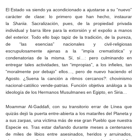
El Estado va siendo ya acondicionado a ajustarse a su “nuevo”
carácter de clase: lo primero que han hecho, instaurar
la
Shariia
. Sacralización, pues, de la propiedad privada
individual y barra libre para la extorsión y el expolio a manos
del exterior. Todo ello bajo tapiz de la tradición, de la pureza,
de “las esencias” nacionales y civil-religiosas
escrupulosamente ajenas a la “impía crematística” y
condenatorias de la misma. Sí, sí…: pero culminando en
entregar tales actividades, tan “impropias”, a los infieles, tan
“moralmente por debajo” ellos…, pero de nuevo haciendo el
Agosto. ¿Suena la canción a ritmos cercanos?: chovinismo
nacional-católico vende-patrias. Función objetiva análoga a la
ideología de los Hermanos Musulmanes en Egipto, en Siria…
Moammar Al-Gaddafi, con su transitorio errar de Línea que
quizás dejó la puerta entre-abierta a los matarifes del Planeta y
a sus zarpas, una víctima más de ese gran Pueblo que nuestra
Especie es. Tras estar dañando durante meses a centenares
de miles de libios entre asesinados, heridos y arruinados,