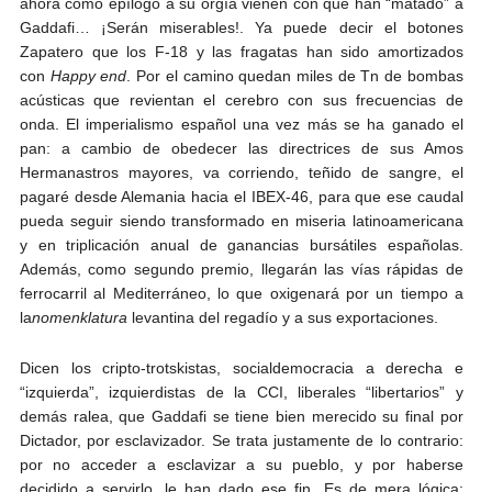
ahora como epílogo a su orgía vienen con que han “matado” a
Gaddafi… ¡Serán miserables!. Ya puede decir el botones
Zapatero que los F-18 y las fragatas han sido amortizados
con
Happy end
. Por el camino quedan miles de Tn de bombas
acústicas que revientan el cerebro con sus frecuencias de
onda. El imperialismo español una vez más se ha ganado el
pan: a cambio de obedecer las directrices de sus Amos
Hermanastros mayores, va corriendo, teñido de sangre, el
pagaré desde Alemania hacia el IBEX-46, para que ese caudal
pueda seguir siendo transformado en miseria latinoamericana
y en triplicación anual de ganancias bursátiles españolas.
Además, como segundo premio, llegarán las vías rápidas de
ferrocarril al Mediterráneo, lo que oxigenará por un tiempo a
la
nomenklatura
levantina del regadío y a sus exportaciones.
Dicen los cripto-trotskistas, socialdemocracia a derecha e
“izquierda”, izquierdistas de la CCI, liberales “libertarios” y
demás ralea, que Gaddafi se tiene bien merecido su final por
Dictador, por esclavizador. Se trata justamente de lo contrario:
por no acceder a esclavizar a su pueblo, y por haberse
decidido a servirlo, le han dado ese fin. Es de mera lógica: