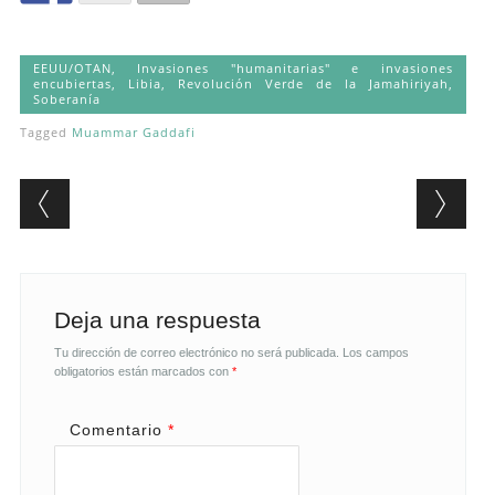
EEUU/OTAN
,
Invasiones "humanitarias" e invasiones
encubiertas
,
Libia
,
Revolución Verde de la Jamahiriyah
,
Soberanía
Tagged
Muammar Gaddafi
Post navigation
Deja una respuesta
Tu dirección de correo electrónico no será publicada.
Los campos
obligatorios están marcados con
*
Comentario
*