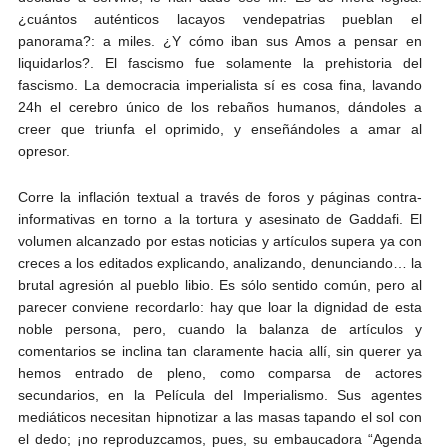
¿cuántos auténticos lacayos vendepatrias pueblan el
panorama?: a miles. ¿Y cómo iban sus Amos a pensar en
liquidarlos?. El fascismo fue solamente la prehistoria del
fascismo. La democracia imperialista sí es cosa fina, lavando
24h el cerebro único de los rebaños humanos, dándoles a
creer que triunfa el oprimido, y enseñándoles a amar al
opresor.
Corre la inflación textual a través de foros y páginas contra-
informativas en torno a la tortura y asesinato de Gaddafi. El
volumen alcanzado por estas noticias y artículos supera ya con
creces a los editados explicando, analizando, denunciando… la
brutal agresión al pueblo libio. Es sólo sentido común, pero al
parecer conviene recordarlo: hay que loar la dignidad de esta
noble persona, pero, cuando la balanza de artículos y
comentarios se inclina tan claramente hacia allí, sin querer ya
hemos entrado de pleno, como comparsa de actores
secundarios, en la Película del Imperialismo. Sus agentes
mediáticos necesitan hipnotizar a las masas tapando el sol con
el dedo; ¡no reproduzcamos, pues, su embaucadora “Agenda