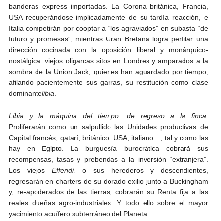
banderas express importadas. La Corona británica, Francia,
USA recuperándose implicadamente de su tardía reacción, e
Italia competirán por cooptar a “los agraviados” en subasta “de
futuro y promesas”, mientras Gran Bretaña logra perfilar una
dirección cocinada con la oposición liberal y monárquico-
nostálgica: viejos oligarcas sitos en Londres y amparados a la
sombra de la Union Jack, quienes han aguardado por tiempo,
afilando pacientemente sus garras, su restitución como clase
dominante
libia
.
Libia y la máquina del tiempo: de regreso a la finca
.
Proliferarán como un salpullido las Unidades productivas de
Capital francés, qatarí, británico, USA, italiano…, tal y como las
hay en Egipto. La burguesía burocrática cobrará sus
recompensas, tasas y prebendas a la inversión “extranjera”.
Los viejos
Effendi,
o sus herederos y descendientes,
regresarán en charters de su dorado exilio junto a Buckingham
y, re-apoderados de las tierras, cobrarán su Renta fija a las
reales dueñas agro-industriales. Y todo ello sobre el mayor
yacimiento acuífero subterráneo del Planeta.