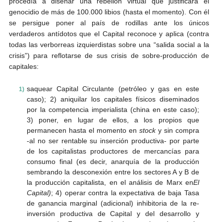
procedía a diseñar una rebelión virtual que justificara el
genocidio de más de 100.000 libios (hasta el momento). Con él
se persigue poner al país de rodillas ante los únicos
verdaderos antídotos que el Capital reconoce y aplica (contra
todas las verborreas izquierdistas sobre una “salida social a la
crisis”) para reflotarse de sus crisis de sobre-producción de
capitales:
saquear Capital Circulante (petróleo y gas en este
caso); 2) aniquilar los capitales físicos diseminados
por la competencia imperialista (china en este caso);
3) poner, en lugar de ellos, a los propios que
permanecen hasta el momento en
stock
y sin compra
-al no ser rentable su inserción productiva- por parte
de los capitalistas productores de mercancías para
consumo final (es decir, anarquía de la producción
sembrando la desconexión entre los sectores A y B de
la producción capitalista, en el análisis de Marx en
El
Capital)
; 4) operar contra la expectativa de baja Tasa
de ganancia marginal (adicional) inhibitoria de la re-
inversión productiva de Capital y del desarrollo y