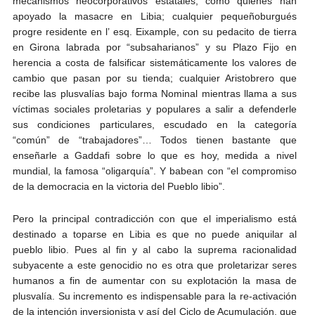
mecanismos neocorporativos estatales, como quienes han
apoyado la masacre en Libia; cualquier pequeñoburgués
progre residente en l’ esq. Eixample, con su pedacito de tierra
en Girona labrada por “subsaharianos” y su Plazo Fijo en
herencia a costa de falsificar sistemáticamente los valores de
cambio que pasan por su tienda; cualquier Aristobrero que
recibe las plusvalías bajo forma Nominal mientras llama a sus
víctimas sociales proletarias y populares a salir a defenderle
sus condiciones particulares, escudado en la categoría
“común” de “trabajadores”… Todos tienen bastante que
enseñarle a Gaddafi sobre lo que es hoy, medida a nivel
mundial, la famosa “oligarquía”. Y babean con “el compromiso
de la democracia en la victoria del Pueblo libio”.
Pero la principal contradicción con que el imperialismo está
destinado a toparse en Libia es que no puede aniquilar al
pueblo libio. Pues al fin y al cabo la suprema racionalidad
subyacente a este genocidio no es otra que proletarizar seres
humanos a fin de aumentar con su explotación la masa de
plusvalía. Su incremento es indispensable para la re-activación
de la intención inversionista y así del Ciclo de Acumulación, que