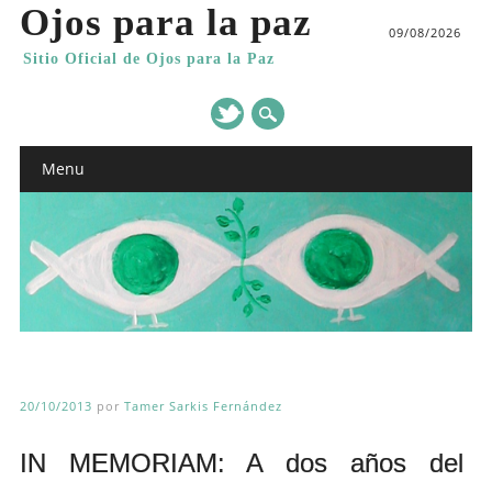
Ojos para la paz
09/08/2026
Sitio Oficial de Ojos para la Paz
Main menu
Skip
Menu
to
content
20/10/2013
por
Tamer Sarkis Fernández
IN MEMORIAM: A dos años del