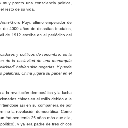
a muy pronto una consciencia política,
l resto de su vida.
Aisin-Gioro Puyi, último emperador de
in de 4000 años de dinastías feudales,
ril de 1912 escribe en el periódico del
adores y políticos de renombre, es la
as de la esclavitud de una monarquía
a felicidad” habían sido negadas. Y puede
as palabras, China jugará su papel en el
a a la revolución democrática y la lucha
ionarios chinos en el exilio debido a la
nvirtiéndose así en su compañera de por
érmino la revolución democrática. Como
un Yat-sen tenía 26 años más que ella,
lítico), y ya era padre de tres chicos