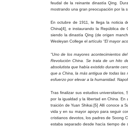
feudal de la reinante dinastía Qing. Dur
mostrando una gran preocupación por la su
En octubre de 1911, le llega la noticia
China[4], e instaurando la República de 
siendo la dinastía Qing (de origen manchú
Wesleyan College el artículo
“El mayor aco
“Uno de los mayores acontecimientos del
Revolución China. Se trata de un hito 
absolutista que había existido durante cerc
que a China, la más antigua de todas las n
esfuerzo por elevar a la humanidad. Napo
Tras finalizar sus estudios universitarios
por la igualdad y la libertad en China. En
traición de Yuan Shikai.[5] Allí conoce a
vida y en su mayor apoyo para seguir con
cristianos devotos, los padres de Soong 
estaba separado desde hacía tiempo de su