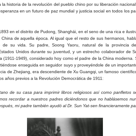
la historia de la revolución del pueblo chino por su liberación naciona
esperanza en un futuro de paz mundial y justicia social en todos los p
893 en el distrito de Pudong, Shanghái, en el seno de una rica e ilus
la China de aquella época. Al igual que el resto de sus hermanos, habl
de su vida. Su padre, Soong Yaoru, natural de la provincia de 
 Estados Unidos durante su juventud, y un estrecho colaborador de 
na (1911-1949), considerado hoy como el padre de la China moderna.
rtiéndose enseguida en seguidor suyo y proveyéndole de un importan
incia de Zhejiang, era descendiente de Xu Guangqi, un famoso científico
los años previos a la Revolución Democrática de 1911:
ano de su casa para imprimir libros religiosos así como panfletos s
mos recordar a nuestros padres diciéndonos que no hablásemos nunc
espués, mi padre también ayudó al Dr. Sun Yat-sen financieramente par