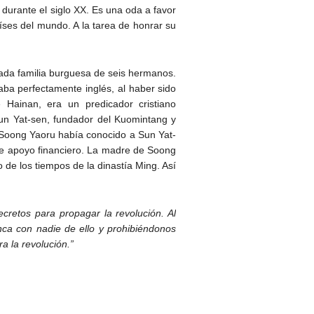
l durante el siglo XX. Es una oda a favor
aíses del mundo. A la tarea de honrar su
trada familia burguesa de seis hermanos.
aba perfectamente inglés, al haber sido
Hainan, era un predicador cristiano
Sun Yat-sen, fundador del Kuomintang y
 Soong Yaoru había conocido a Sun Yat-
te apoyo financiero. La madre de Soong
 de los tiempos de la dinastía Ming. Así
ecretos para propagar la revolución. Al
a con nadie de ello y prohibiéndonos
a la revolución.”