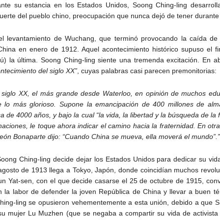
ante su estancia en los Estados Unidos, Soong Ching-ling desarroll
erte del pueblo chino, preocupación que nunca dejó de tener durante e
 del levantamiento de Wuchang, que terminó provocando la caída de 
China en enero de 1912. Aquel acontecimiento histórico supuso el f
) la última. Soong Ching-ling siente una tremenda excitación. En ab
ntecimiento del siglo XX”
, cuyas palabras casi parecen premonitorias:
 siglo XX, el más grande desde Waterloo, en opinión de muchos educ
de lo más glorioso. Supone la emancipación de 400 millones de alm
a de 4000 años, y bajo la cual “la vida, la libertad y la búsqueda de l
aciones, le toque ahora indicar el camino hacia la fraternidad. En otr
león Bonaparte dijo: “Cuando China se mueva, ella moverá el mundo”.”
, Soong Ching-ling decide dejar los Estados Unidos para dedicar su vid
 agosto de 1913 llega a Tokyo, Japón, donde coincidían muchos revoluc
 Sun Yat-sen, con el que decide casarse el 25 de octubre de 1915, co
 la labor de defender la joven República de China y llevar a buen t
Ching-ling se opusieron vehementemente a esta unión, debido a que S
 mujer Lu Muzhen (que se negaba a compartir su vida de activista po