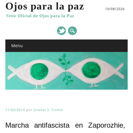
Ojos para la paz
10/08/2026
Sitio Oficial de Ojos para la Paz
Main menu
Skip
Menu
to
content
11/02/2014
por
Josafat S. Comín
Marcha antifascista en Zaporozhie,