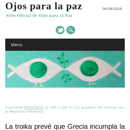
Ojos para la paz
06/08/2026
Sitio Oficial de Ojos para la Paz
Main menu
Skip
Menu
to
content
Published
04/07/2015
at
300 × 200
in
Los pueblos del mundo con
la República Helénica
La troika prevé que Grecia incumpla la