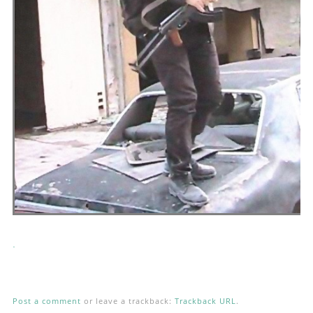
.
Post a comment
or leave a trackback:
Trackback URL
.