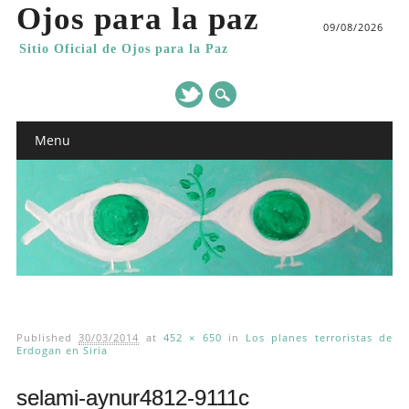
Ojos para la paz
09/08/2026
Sitio Oficial de Ojos para la Paz
Main menu
Skip
Menu
to
content
Published
30/03/2014
at
452 × 650
in
Los planes terroristas de
Erdogan en Siria
selami-aynur4812-9111c