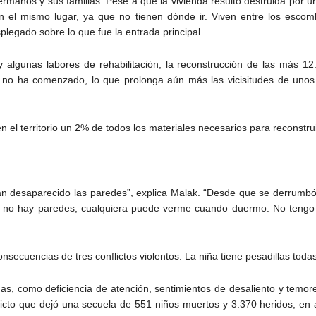
 hermanos y sus familias. Pese a que la vivienda resultó destruida por
n el mismo lugar, ya que no tienen dónde ir. Viven entre los escom
legado sobre lo que fue la entrada principal.
 algunas labores de rehabilitación, la reconstrucción de las más 1
ún no ha comenzado, lo que prolonga aún más las vicisitudes de unos
en el territorio un 2% de todos los materiales necesarios para reconstr
an desaparecido las paredes”, explica Malak. “Desde que se derrumb
no hay paredes, cualquiera puede verme cuando duermo. No tengo in
onsecuencias de tres conflictos violentos. La niña tiene pesadillas toda
as, como deficiencia de atención, sentimientos de desaliento y temo
flicto que dejó una secuela de 551 niños muertos y 3.370 heridos, en