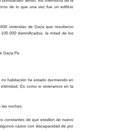
 un bombardeo aéreo, los miembros de la
bros de lo que una vez fue un edificio
2.600 viviendas de Gaza que resultaron
 100.000 damnificados, la mitad de los
uir Gaza.Pe
ó mi habitación he estado durmiendo en
timidad. Es como si viviéramos en la
s las noches.
res constantes de que estallen de nuevo
 algunos casos con discapacidad de por