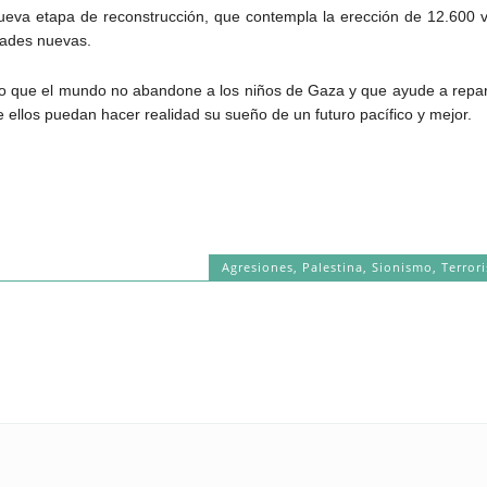
eva etapa de reconstrucción, que contempla la erección de 12.600 
dades nuevas.
vo que el mundo no abandone a los niños de Gaza y que ayude a repar
ellos puedan hacer realidad su sueño de un futuro pacífico y mejor.
Agresiones
,
Palestina
,
Sionismo
,
Terror