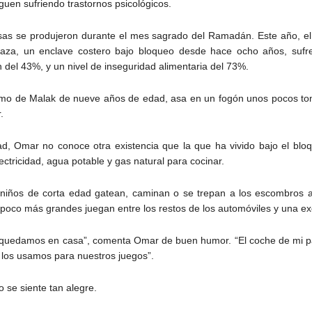
uen sufriendo trastornos psicológicos.
nsas se produjeron durante el mes sagrado del Ramadán. Este año, e
Gaza, un enclave costero bajo bloqueo desde hace ocho años, sufre
del 43%, y un nivel de inseguridad alimentaria del 73%.
 primo de Malak de nueve años de edad, asa en un fogón unos pocos to
.
 Omar no conoce otra existencia que la que ha vivido bajo el bloqu
ectricidad, agua potable y gas natural para cocinar.
niños de corta edad gatean, caminan o se trepan a los escombros 
s un poco más grandes juegan entre los restos de los automóviles y una 
 quedamos en casa”, comenta Omar de buen humor. “El coche de mi p
n los usamos para nuestros juegos”.
 se siente tan alegre.