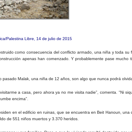
a/Palestina Libre, 14 de julio de 2015
truido como consecuencia del conflicto armado, una niña y toda su f
econstrucción apenas han comenzado. Y probablemente pase mucho t
año pasado Malak, una niña de 12 años, son algo que nunca podrá olvida
visitarme a casa, pero ahora ya no me visita nadie”, comenta. “Ni siq
rrumbe encima”.
residen en el edificio en ruinas, que se encuentra en Beit Hanoun, u
aldo de 551 niños muertos y 3.370 heridos.