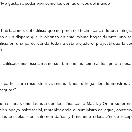
 “Me gustaría poder vivir como los demás chicos del mundo”.
 habitaciones del edificio que no perdió el techo, cerca de una foto
do a un disparo que le alcanzó en este mismo hogar durante una serie
ificio en una pared donde todavía está alojado el proyectil que le ca
í.
 calificaciones escolares no son tan buenas como antes, pero a pesar
i padre, para reconstruir viviendas. Nuestro hogar, los de nuestros ve
seguros”.
anitarias orientadas a que los niños como Malak y Omar superen los 
doles apoyo psicosocial, restableciendo el suministro de agua, constru
o las escuelas que sufrieron daños y brindando educación de recu