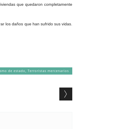
viviendas que quedaron completamente
ar los daños que han sufrido sus vidas.
ismo de estado
,
Terroristas mercenarios