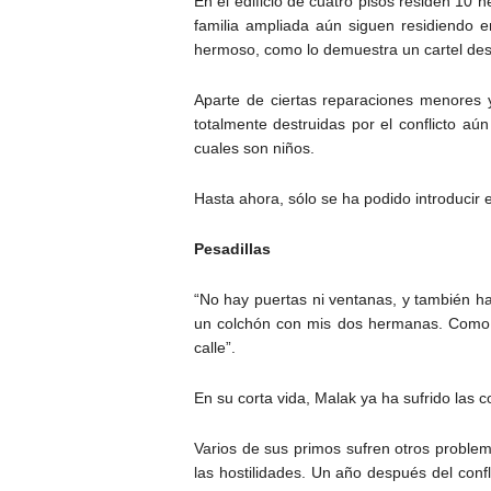
En el edificio de cuatro pisos residen 10
familia ampliada aún siguen residiendo e
hermoso, como lo demuestra un cartel desp
Aparte de ciertas reparaciones menores y
totalmente destruidas por el conflicto a
cuales son niños.
Hasta ahora, sólo se ha podido introducir 
Pesadillas
“No hay puertas ni ventanas, y también h
un colchón con mis dos hermanas. Como 
calle”.
En su corta vida, Malak ya ha sufrido las c
Varios de sus primos sufren otros problem
las hostilidades. Un año después del con