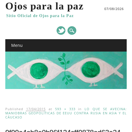
Ojos para la paz
07/08/2026
Sitio Oficial de Ojos para la Paz
Main menu
Skip
Menu
to
content
Published
17/04/2015
at
593 × 333
in
LO QUE SE AVECINA:
MANIOBRAS GEOPOLÍTICAS DE EEUU CONTRA RUSIA EN ASIA Y EL
CÁUCASO