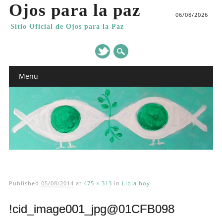
Ojos para la paz
06/08/2026
Sitio Oficial de Ojos para la Paz
Main menu
Skip
Menu
to
content
Published
05/08/2014
at
475 × 313
in
Libia hoy
!cid_image001_jpg@01CFB098