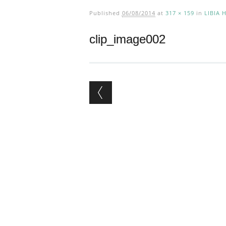
Published
06/08/2014
at
317 × 159
in
LIBIA
clip_image002