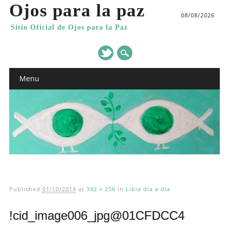
Ojos para la paz
08/08/2026
Sitio Oficial de Ojos para la Paz
Main menu
Skip
Menu
to
content
Published
01/10/2014
at
342 × 256
in
Libia día a día
!cid_image006_jpg@01CFDCC4