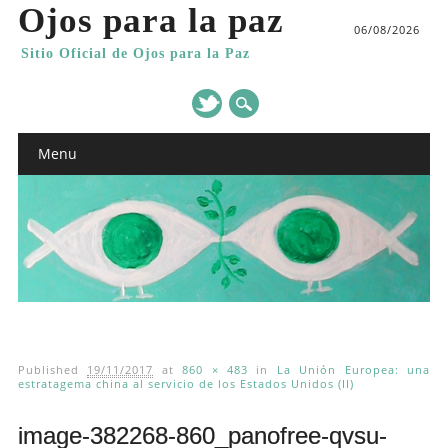
Ojos para la paz
06/08/2026
Sitio Oficial de Ojos para la Paz
Main menu
Skip
Menu
to
content
Published
19/11/2017
at
860 × 483
in
La Unión Europea: una
estratagema china al servicio de los Estados Unidos (II)
image-382268-860_panofree-qvsu-