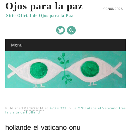
Ojos para la paz
09/08/2026
Sitio Oficial de Ojos para la Paz
Main menu
Skip
Menu
to
content
Published
07/02/2014
at
473 × 322
in
La ONU ataca el Vaticano tras
la visita de Holland
hollande-el-vaticano-onu