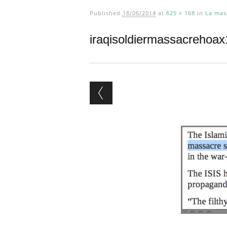
Published
18/06/2014
at
625 × 168
in
La mas
iraqisoldiermassacrehoa