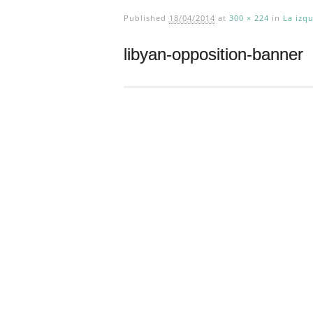
Published
18/04/2014
at
300 × 224
in
La izqu
libyan-opposition-banner