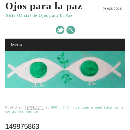
Ojos para la paz
08/08/2026
Sitio Oficial de Ojos para la Paz
Main menu
Skip
Menu
to
content
Published
19/04/2014
at
600 × 340
in
La guerra mediática por el
control del mundo
149975863