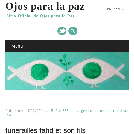
Ojos para la paz
09/08/2026
Sitio Oficial de Ojos para la Paz
Main menu
Skip
Menu
to
content
Published
15/12/2014
at
512 × 358
in
La géopolitique selon « Arab
Idol »
funerailles fahd et son fils