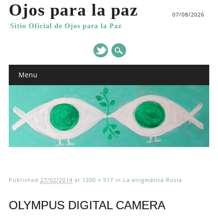
Ojos para la paz
07/08/2026
Sitio Oficial de Ojos para la Paz
Main menu
Skip
Menu
to
content
Published
27/02/2014
at
1200 × 517
in
La enigmática Rusia
OLYMPUS DIGITAL CAMERA