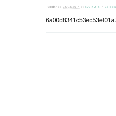
Published
28/08/2014
at
320 × 213
in
La dec
6a00d8341c53ec53ef01a