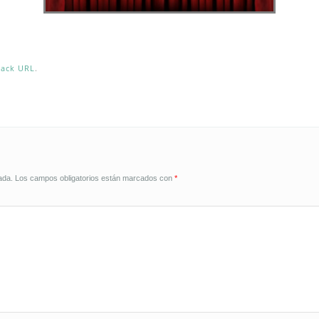
back URL
.
ada.
Los campos obligatorios están marcados con
*