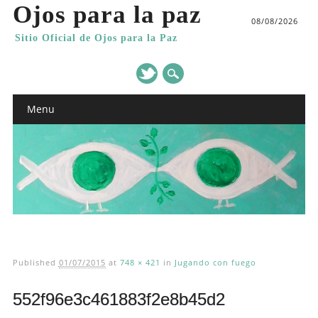
Ojos para la paz
08/08/2026
Sitio Oficial de Ojos para la Paz
Main menu
Skip
Menu
to
content
Published
01/07/2015
at
748 × 421
in
Jugando con fuego
552f96e3c461883f2e8b45d2