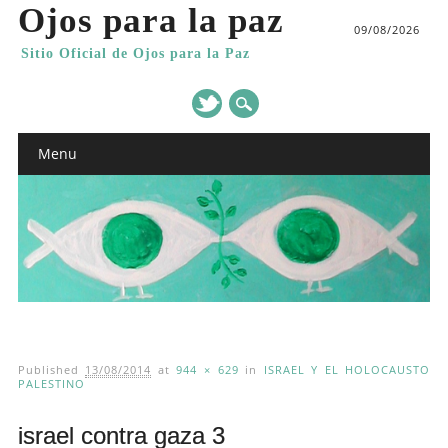
Ojos para la paz
09/08/2026
Sitio Oficial de Ojos para la Paz
Main menu
Skip
Menu
to
content
Published
13/08/2014
at
944 × 629
in
ISRAEL Y EL HOLOCAUSTO
PALESTINO
israel contra gaza 3