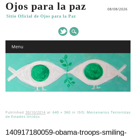
Ojos para la paz
08/08/2026
Sitio Oficial de Ojos para la Paz
Main menu
Skip
Menu
to
content
Published
30/10/2014
at
640 × 360
in
ISIS: Mercenarios Terroristas
de Estados Unidos
140917180059-obama-troops-smiling-