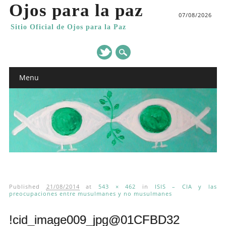
Ojos para la paz
07/08/2026
Sitio Oficial de Ojos para la Paz
Main menu
Skip
Menu
to
content
Published
21/08/2014
at
543 × 462
in
ISIS – CIA y las
preocupaciones entre musulmanes y no musulmanes
!cid_image009_jpg@01CFBD32