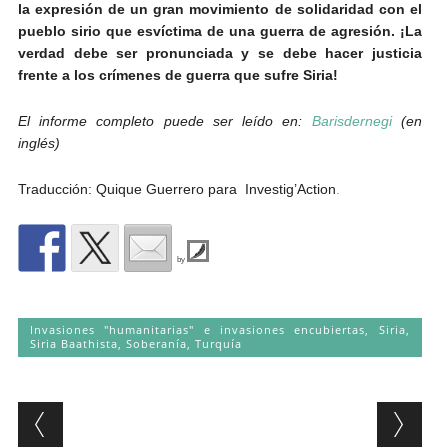
la expresión de un gran movimiento de solidaridad con el
pueblo sirio que es
víctima de una guerra de agresión. ¡La
verdad debe ser pronunciada y se debe hacer justicia
frente a los crímenes de guerra que sufre Siria!
El informe completo puede ser leído en:
Barisdernegi
(en
inglés)
Traducción: Quique Guerrero para
Investig’Action
.
by
Invasiones "humanitarias" e invasiones encubiertas
,
Siria
,
Siria Baathista
,
Soberanía
,
Turquía
Post navigation