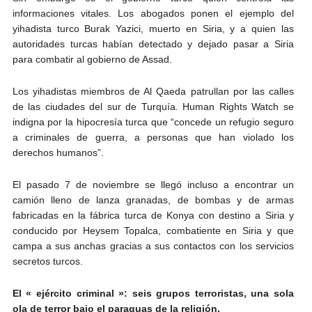
informaciones vitales. Los abogados ponen el ejemplo del
yihadista turco Burak Yazici, muerto en Siria, y a quien las
autoridades turcas habían detectado y dejado pasar a Siria
para combatir al gobierno de Assad.
Los yihadistas miembros de Al Qaeda patrullan por las calles
de las ciudades del sur de Turquía. Human Rights Watch se
indigna por la hipocresía turca que “concede un refugio seguro
a criminales de guerra, a personas que han violado los
derechos humanos”.
El pasado 7 de noviembre se llegó incluso a encontrar un
camión lleno de lanza granadas, de bombas y de armas
fabricadas en la fábrica turca de Konya con destino a Siria y
conducido por Heysem Topalca, combatiente en Siria y que
campa a sus anchas gracias a sus contactos con los servicios
secretos turcos.
El « ejército criminal »: seis grupos terroristas, una sola
ola de terror bajo el paraguas de la religión.