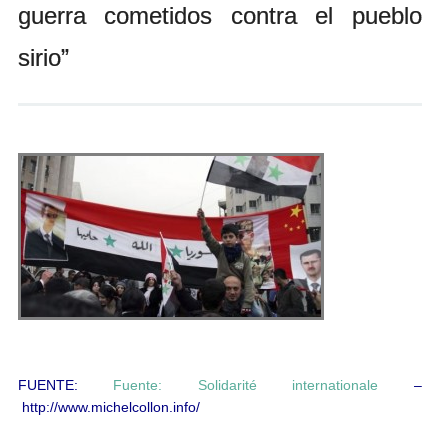
guerra cometidos contra el pueblo
Andrés Vázquez de Sola
sirio”
FUENTE:
Fuente: Solidarité internationale
–
http://www.michelcollon.info/