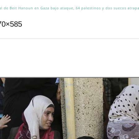
al de Beit Hanoun en Gaza bajo ataque, 64 palestinos y dos suecos atrap
870×585