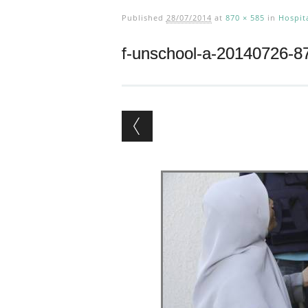
Published
28/07/2014
at
870 × 585
in
Hospit
f-unschool-a-20140726-