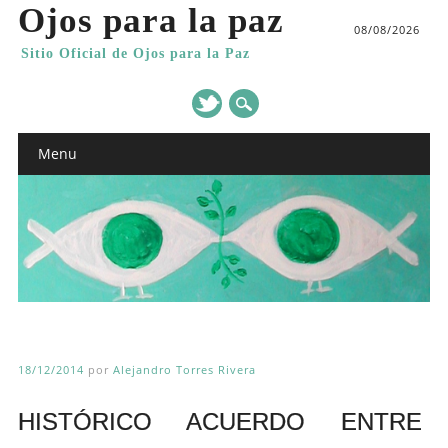
Ojos para la paz
08/08/2026
Sitio Oficial de Ojos para la Paz
Main menu
Skip
Menu
to
content
18/12/2014
por
Alejandro Torres Rivera
HISTÓRICO ACUERDO ENTRE