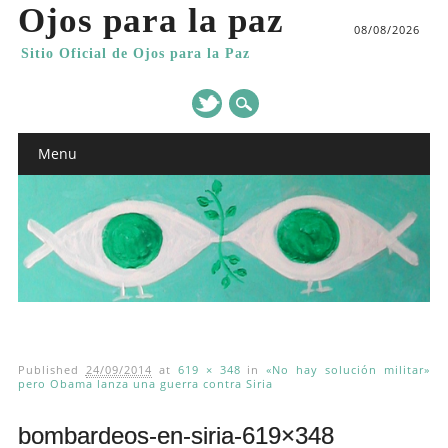
Ojos para la paz
08/08/2026
Sitio Oficial de Ojos para la Paz
Main menu
Skip
Menu
to
content
Published
24/09/2014
at
619 × 348
in
«No hay solución militar»
pero Obama lanza una guerra contra Siria
bombardeos-en-siria-619×348