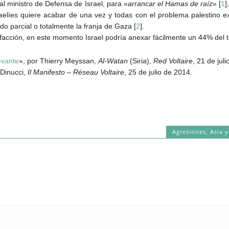
al ministro de Defensa de Israel, para «
arrancar el Hamas de raíz
» [
1
]
sraelíes quiere acabar de una vez y todas con el problema palestino 
do parcial o totalmente la franja de Gaza [
2
].
 facción, en este momento Israel podría anexar fácilmente un 44% del t
evante
», por Thierry Meyssan,
Al-Watan
(Siria),
Red Voltaire
, 21 de jul
 Dinucci,
Il Manifesto
–
Réseau Voltaire
, 25 de julio de 2014.
Agresiones
,
Asia 