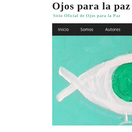
Ojos para la paz
Sitio Oficial de Ojos para la Paz
Main menu
Skip
Inicio
Somos
Autores
to
content