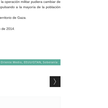
, la operación militar pudiera cambiar de
expulsando a la mayoría de la población
erritorio de Gaza.
io de 2014.
y Oriente Medio
,
EEUU/OTAN
,
Soberanía