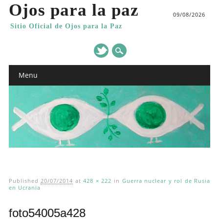
Ojos para la paz
09/08/2026
Sitio Oficial de Ojos para la Paz
Main menu
Skip
Menu
to
content
Published
20/07/2014
at
428 × 222
in
Guerra nuclear y rol de Rusia
en Ucrania
foto54005a428