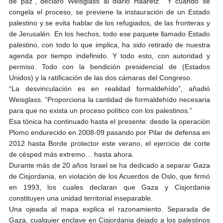
de paz”, declaró Weisglass al diario Haaretz. “Y cuando se
congela el proceso, se previene la instauración de un Estado
palestino y se evita hablar de los refugiados, de las fronteras y
de Jerusalén. En los hechos, todo ese paquete llamado Estado
palestino, con todo lo que implica, ha sido retirado de nuestra
agenda por tiempo indefinido. Y todo esto, con autoridad y
permiso. Todo con la bendición presidencial de (Estados
Unidos) y la ratificación de las dos cámaras del Congreso.
“La desvinculación es en realidad formaldehído”, añadió
Weisglass. “Proporciona la cantidad de formaldehído necesaria
para que no exista un proceso político con los palestinos.”
Esa tónica ha continuado hasta el presente: desde la operación
Plomo endurecido en 2008-09 pasando por Pilar de defensa en
2012 hasta Borde protector este verano, el ejercicio de corte
de césped más extremo… hasta ahora.
Durante más de 20 años Israel se ha dedicado a separar Gaza
de Cisjordania, en violación de los Acuerdos de Oslo, que firmó
en 1993, los cuales declaran que Gaza y Cisjordania
constituyen una unidad territorial inseparable.
Una ojeada al mapa explica el razonamiento. Separada de
Gaza, cualquier enclave en Cisjordania dejado a los palestinos