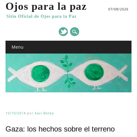
Ojos para la paz
07/08/2026
Sitio Oficial de Ojos para la Paz
Main menu
Skip
Menu
to
content
10/10/2014
por
Xavi Belda
Gaza: los hechos sobre el terreno