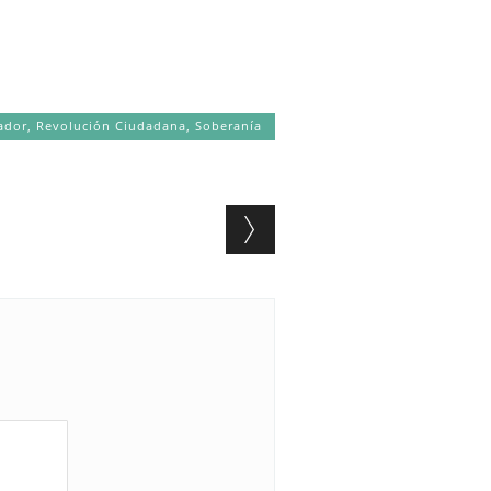
ador
,
Revolución Ciudadana
,
Soberanía