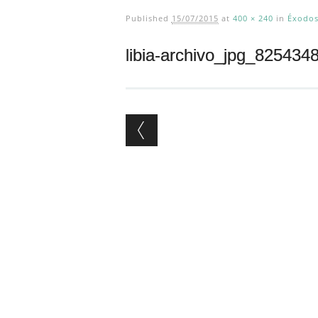
Published
15/07/2015
at
400 × 240
in
Éxodos
libia-archivo_jpg_825434