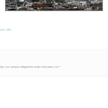
back URL
.
ada.
Los campos obligatorios están marcados con
*