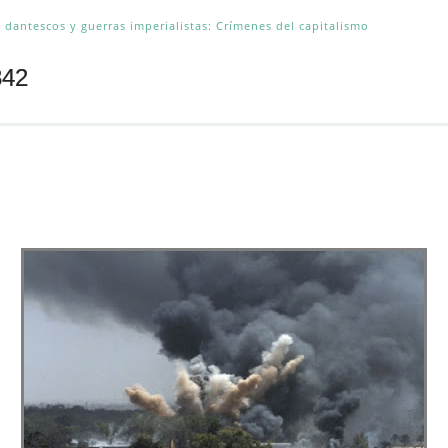
 dantescos y guerras imperialistas: Crímenes del capitalismo
842