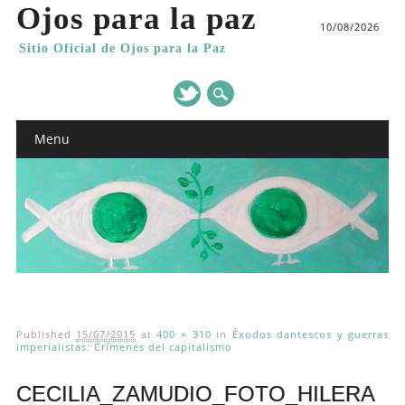
Ojos para la paz
10/08/2026
Sitio Oficial de Ojos para la Paz
Main menu
Skip
Menu
to
content
Published
15/07/2015
at
400 × 310
in
Éxodos dantescos y guerras
imperialistas: Crímenes del capitalismo
CECILIA_ZAMUDIO_FOTO_HILERA