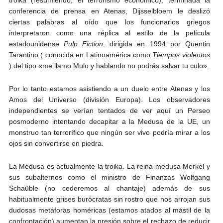
troika (resumiendo, el terrorismo económico), terminada la
conferencia de prensa en Atenas, Dijsselbloem le deslizó
ciertas palabras al oído que los funcionarios griegos
interpretaron como una réplica al estilo de la película
estadounidense
Pulp Fiction
, dirigida en 1994 por Quentin
Tarantino ( conocida en Latinoamérica como
Tiempos violentos
) del tipo «me llamo Mulo y hablando no podrás salvar tu culo».
Por lo tanto estamos asistiendo a un duelo entre Atenas y los
Amos del Universo (división Europa). Los observadores
independientes se verían tentados de ver aquí un Perseo
posmoderno intentando decapitar a la Medusa de la UE, un
monstruo tan terrorífico que ningún ser vivo podría mirar a los
ojos sin convertirse en piedra.
La Medusa es actualmente la troika. La reina medusa Merkel y
sus subalternos como el ministro de Finanzas Wolfgang
Schaüble (no cederemos al chantaje) además de sus
habitualmente grises burócratas sin rostro que nos arrojan sus
dudosas metáforas homéricas (estamos atados al mástil de la
confrontación) aumentan la presión sobre el rechazo de reducir