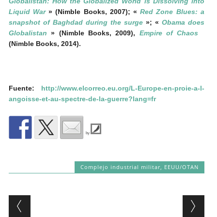
Globalistan: How the Globalized World is Dissolving into
Liquid War
» (Nimble Books, 2007); «
Red Zone Blues: a
snapshot of Baghdad during the surge
»; «
Obama does
Globalistan
» (Nimble Books, 2009),
Empire of Chaos
(Nimble Books, 2014).
Fuente:
http://www.elcorreo.eu.org/L-Europe-en-proie-a-l-
angoisse-et-au-spectre-de-la-guerre?lang=fr
by
Complejo industrial militar
,
EEUU/OTAN
Post navigation