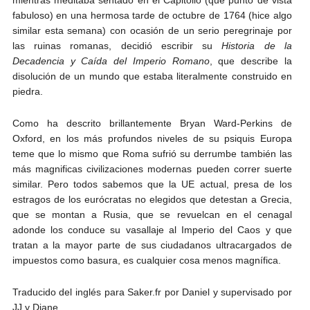
mientras meditaba sentado en el Capitolio (qué punto de vista
fabuloso) en una hermosa tarde de octubre de 1764 (hice algo
similar esta semana) con ocasión de un serio peregrinaje por
las ruinas romanas, decidió escribir su
Historia de la
Decadencia y Caída del Imperio Romano
, que describe la
disolución de un mundo que estaba literalmente construido en
piedra.
Como ha descrito brillantemente Bryan Ward-Perkins de
Oxford, en los más profundos niveles de su psiquis Europa
teme que lo mismo que Roma sufrió su derrumbe también las
más magnificas civilizaciones modernas pueden correr suerte
similar. Pero todos sabemos que la UE actual, presa de los
estragos de los eurócratas no elegidos que detestan a Grecia,
que se montan a Rusia, que se revuelcan en el cenagal
adonde los conduce su vasallaje al Imperio del Caos y que
tratan a la mayor parte de sus ciudadanos ultracargados de
impuestos como basura, es cualquier cosa menos magnífica.
Traducido del inglés para Saker.fr por Daniel y supervisado por
JJ y Diane.