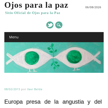
Ojos para la paz
06/08/2026
Sitio Oficial de Ojos para la Paz
Main menu
Skip
Menu
to
content
08/02/2015
por
Xavi Belda
Europa presa de la angustia y del