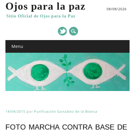
Ojos para la paz
08/08/2026
Sitio Oficial de Ojos para la Paz
Main menu
Skip
Menu
to
content
14/04/2015
por
Purificación González de la Blanca
FOTO MARCHA CONTRA BASE DE