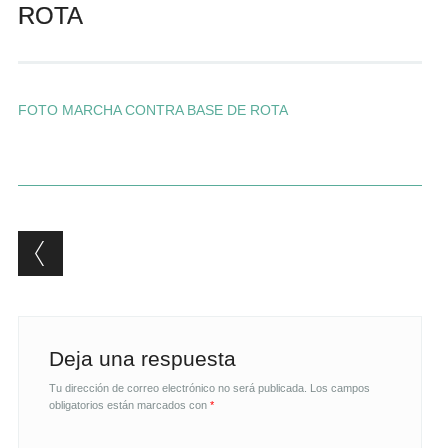
ROTA
Andrés Vázquez de Sola
FOTO MARCHA CONTRA BASE DE ROTA
Post navigation
Deja una respuesta
Tu dirección de correo electrónico no será publicada.
Los campos
obligatorios están marcados con
*