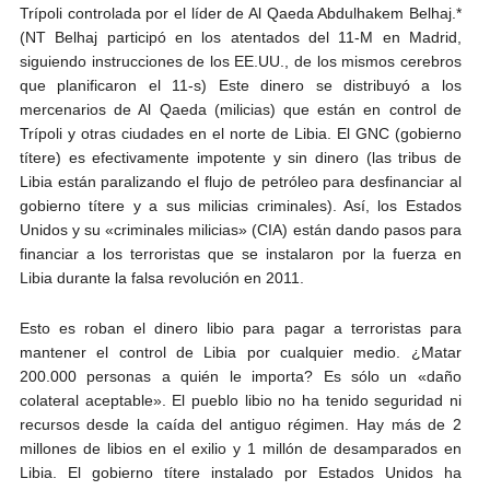
Trípoli controlada por el líder de Al Qaeda Abdulhakem Belhaj.*
(NT Belhaj participó en los atentados del 11-M en Madrid,
siguiendo instrucciones de los EE.UU., de los mismos cerebros
que planificaron el 11-s) Este dinero se distribuyó a los
mercenarios de Al Qaeda (milicias) que están en control de
Trípoli y otras ciudades en el norte de Libia. El GNC (gobierno
títere) es efectivamente impotente y sin dinero (las tribus de
Libia están paralizando el flujo de petróleo para desfinanciar al
gobierno títere y a sus milicias criminales). Así, los Estados
Unidos y su «criminales milicias» (CIA) están dando pasos para
financiar a los terroristas que se instalaron por la fuerza en
Libia durante la falsa revolución en 2011.
Esto es roban el dinero libio para pagar a terroristas para
mantener el control de Libia por cualquier medio. ¿Matar
200.000 personas a quién le importa? Es sólo un «daño
colateral aceptable». El pueblo libio no ha tenido seguridad ni
recursos desde la caída del antiguo régimen. Hay más de 2
millones de libios en el exilio y 1 millón de desamparados en
Libia. El gobierno títere instalado por Estados Unidos ha