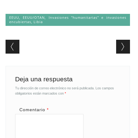
EEUU
,
EEUU/OTAN
,
Invasiones "humanitarias" e invasiones
encubiertas
,
Libia
Post navigation
Deja una respuesta
Tu dirección de correo electrónico no será publicada.
Los campos
obligatorios están marcados con
*
Comentario
*