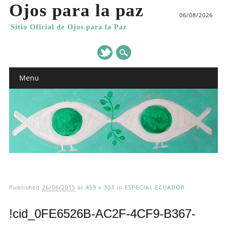
Ojos para la paz
06/08/2026
Sitio Oficial de Ojos para la Paz
Main menu
Skip
Menu
to
content
Published
26/06/2015
at
459 × 303
in
ESPECIAL ECUADOR
!cid_0FE6526B-AC2F-4CF9-B367-