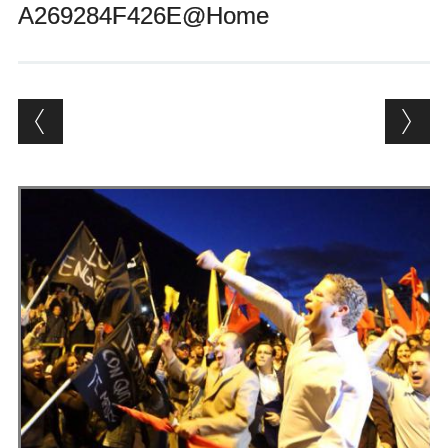
A269284F426E@Home
Andrés Vázquez de Sola