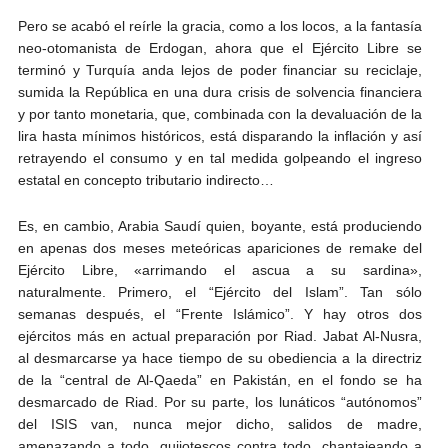
Pero se acabó el reírle la gracia, como a los locos, a la fantasía
neo-otomanista de Erdogan, ahora que el Ejército Libre se
terminó y Turquía anda lejos de poder financiar su reciclaje,
sumida la República en una dura crisis de solvencia financiera
y por tanto monetaria, que, combinada con la devaluación de la
lira hasta mínimos históricos, está disparando la inflación y así
retrayendo el consumo y en tal medida golpeando el ingreso
estatal en concepto tributario indirecto…
Es, en cambio, Arabia Saudí quien, boyante, está produciendo
en apenas dos meses meteóricas apariciones de remake del
Ejército Libre, «arrimando el ascua a su sardina»,
naturalmente. Primero, el “Ejército del Islam”. Tan sólo
semanas después, el “Frente Islámico”. Y hay otros dos
ejércitos más en actual preparación por Riad. Jabat Al-Nusra,
al desmarcarse ya hace tiempo de su obediencia a la directriz
de la “central de Al-Qaeda” en Pakistán, en el fondo se ha
desmarcado de Riad. Por su parte, los lunáticos “autónomos”
del ISIS van, nunca mejor dicho, salidos de madre,
amenazando a todo, quijotescos contra todo, chantajeando a