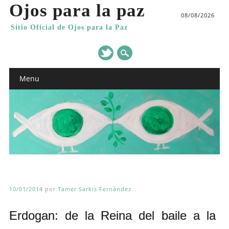
Ojos para la paz
08/08/2026
Sitio Oficial de Ojos para la Paz
Main menu
Skip
Menu
to
content
10/01/2014
por
Tamer Sarkis Fernández
Erdogan: de la Reina del baile a la