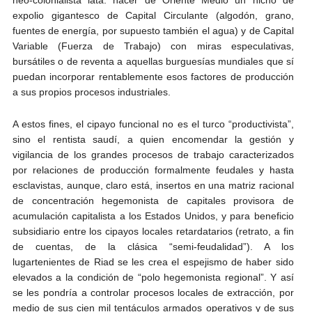
expolio gigantesco de Capital Circulante (algodón, grano,
fuentes de energía, por supuesto también el agua) y de Capital
Variable (Fuerza de Trabajo) con miras especulativas,
bursátiles o de reventa a aquellas burguesías mundiales que sí
puedan incorporar rentablemente esos factores de producción
a sus propios procesos industriales.
A estos fines, el cipayo funcional no es el turco “productivista”,
sino el rentista saudí, a quien encomendar la gestión y
vigilancia de los grandes procesos de trabajo caracterizados
por relaciones de producción formalmente feudales y hasta
esclavistas, aunque, claro está, insertos en una matriz racional
de concentración hegemonista de capitales provisora de
acumulación capitalista a los Estados Unidos, y para beneficio
subsidiario entre los cipayos locales retardatarios (retrato, a fin
de cuentas, de la clásica “semi-feudalidad”). A los
lugartenientes de Riad se les crea el espejismo de haber sido
elevados a la condición de “polo hegemonista regional”. Y así
se les pondría a controlar procesos locales de extracción, por
medio de sus cien mil tentáculos armados operativos y de sus