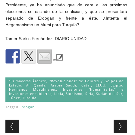
Presidente, ya ha anunciado que de cara a las próximas
elecciones se escinde de la coalición, y que se presentará
separado de Erdogan y frente a éste. ¿Intenta el
Hegemonismo un Mursi para Turquía?
Tamer Sarkis Fernández, DIARIO UNIDAD
.
by
"Primaveras Árabes", "Revoluciones" de Colores y Golpes de
Estado
,
Al Qaeda
,
Arabia Saudí
,
Catar
,
EEUU
,
Egipto
,
Hermanos Musulmanes
,
Invasiones "humanitarias" e
invasiones encubiertas
,
Libia
,
Sionismo
,
Siria
,
Sudán del Sur
,
Túnez
,
Turquía
Tagged
Erdogan
Post navigation