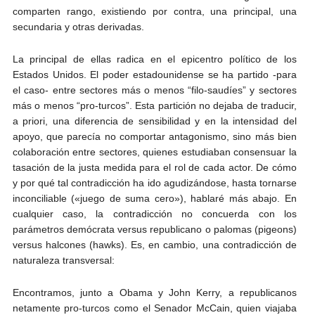
comparten rango, existiendo por contra, una principal, una
secundaria y otras derivadas.
La principal de ellas radica en el epicentro político de los
Estados Unidos. El poder estadounidense se ha partido -para
el caso- entre sectores más o menos “filo-saudíes” y sectores
más o menos “pro-turcos”. Esta partición no dejaba de traducir,
a priori, una diferencia de sensibilidad y en la intensidad del
apoyo, que parecía no comportar antagonismo, sino más bien
colaboración entre sectores, quienes estudiaban consensuar la
tasación de la justa medida para el rol de cada actor. De cómo
y por qué tal contradicción ha ido agudizándose, hasta tornarse
inconciliable («juego de suma cero»), hablaré más abajo. En
cualquier caso, la contradicción no concuerda con los
parámetros demócrata versus republicano o palomas (pigeons)
versus halcones (hawks). Es, en cambio, una contradicción de
naturaleza transversal:
Encontramos, junto a Obama y John Kerry, a republicanos
netamente pro-turcos como el Senador McCain, quien viajaba