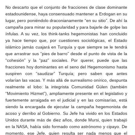
No descarto que el conjunto de fracciones de clase dominante
estadounidense, haya consensuado mantener a Erdogan en su
lugar, pero poniéndolo draconianamente “en su sitio”. De ahí la
campaña para minar su popularidad y para bajarle de golpe las
ínfulas. A su vez, los think-tanks hegemonistas han concluido
ya hace tiempo que, por cuestiones sociológicas, el Estado
islámico jamás cuajará en Turquía y que siempre se le tendrá
que arrastrar sus “pies de barro” desde el punto de vista de la
“cohesión” y la “paz” sociales. Por querer, puede que las
fracciones hoy dominantes en el seno del Hegemonismo hasta
suspiren con “saudizar” Turquía; pero saben que antes
volarían las vacas. Y más allá de surrealismo onírico, despunta
realmente el lobo: la integrista Comunidad Gülen (también
“Movimiento Hizmet”), ampliamente presente en el legislativo y
fuertemente arraigada en el judicial y en las comisarías, está
siendo la encargada de ejecutar la campaña hegemonista de
acoso y derribo al Gobierno. Su Jefe ha vivido en los Estados
Unidos durante más de diez años, donde Mursi, quien trabajó
en la NASA, había sido formado como astrónomo y cipayo. De
momento, ese Jefe, quien resulta ser nada menos que el