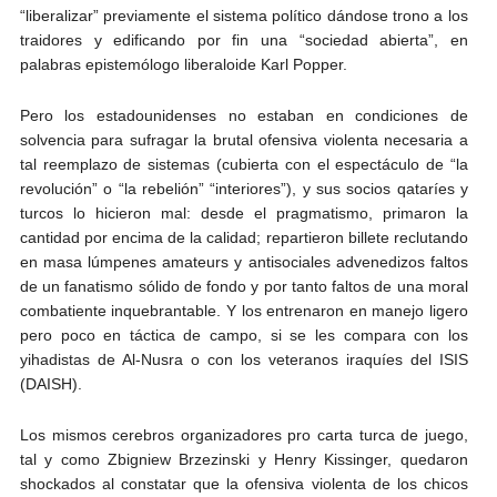
“liberalizar” previamente el sistema político dándose trono a los
traidores y edificando por fin una “sociedad abierta”, en
palabras epistemólogo liberaloide Karl Popper.
Pero los estadounidenses no estaban en condiciones de
solvencia para sufragar la brutal ofensiva violenta necesaria a
tal reemplazo de sistemas (cubierta con el espectáculo de “la
revolución” o “la rebelión” “interiores”), y sus socios qataríes y
turcos lo hicieron mal: desde el pragmatismo, primaron la
cantidad por encima de la calidad; repartieron billete reclutando
en masa lúmpenes amateurs y antisociales advenedizos faltos
de un fanatismo sólido de fondo y por tanto faltos de una moral
combatiente inquebrantable. Y los entrenaron en manejo ligero
pero poco en táctica de campo, si se les compara con los
yihadistas de Al-Nusra o con los veteranos iraquíes del ISIS
(DAISH).
Los mismos cerebros organizadores pro carta turca de juego,
tal y como Zbigniew Brzezinski y Henry Kissinger, quedaron
shockados al constatar que la ofensiva violenta de los chicos