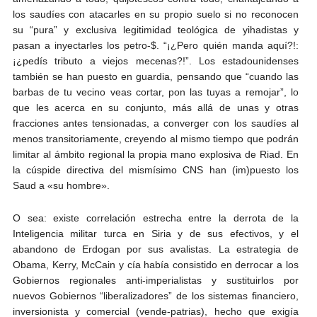
los saudíes con atacarles en su propio suelo si no reconocen
su “pura” y exclusiva legitimidad teológica de yihadistas y
pasan a inyectarles los petro-$. “¡¿Pero quién manda aquí?!:
¡¿pedís tributo a viejos mecenas?!”. Los estadounidenses
también se han puesto en guardia, pensando que “cuando las
barbas de tu vecino veas cortar, pon las tuyas a remojar”, lo
que les acerca en su conjunto, más allá de unas y otras
fracciones antes tensionadas, a converger con los saudíes al
menos transitoriamente, creyendo al mismo tiempo que podrán
limitar al ámbito regional la propia mano explosiva de Riad. En
la cúspide directiva del mismísimo CNS han (im)puesto los
Saud a «su hombre».
O sea: existe correlación estrecha entre la derrota de la
Inteligencia militar turca en Siria y de sus efectivos, y el
abandono de Erdogan por sus avalistas. La estrategia de
Obama, Kerry, McCain y cía había consistido en derrocar a los
Gobiernos regionales anti-imperialistas y sustituirlos por
nuevos Gobiernos “liberalizadores” de los sistemas financiero,
inversionista y comercial (vende-patrias), hecho que exigía