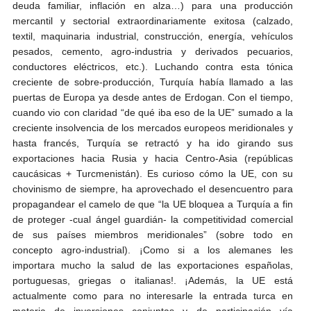
deuda familiar, inflación en alza…) para una producción
mercantil y sectorial extraordinariamente exitosa (calzado,
textil, maquinaria industrial, construcción, energía, vehículos
pesados, cemento, agro-industria y derivados pecuarios,
conductores eléctricos, etc.). Luchando contra esta tónica
creciente de sobre-producción, Turquía había llamado a las
puertas de Europa ya desde antes de Erdogan. Con el tiempo,
cuando vio con claridad “de qué iba eso de la UE” sumado a la
creciente insolvencia de los mercados europeos meridionales y
hasta francés, Turquía se retractó y ha ido girando sus
exportaciones hacia Rusia y hacia Centro-Asia (repúblicas
caucásicas + Turcmenistán). Es curioso cómo la UE, con su
chovinismo de siempre, ha aprovechado el desencuentro para
propagandear el camelo de que “la UE bloquea a Turquía a fin
de proteger -cual ángel guardián- la competitividad comercial
de sus países miembros meridionales” (sobre todo en
concepto agro-industrial). ¡Como si a los alemanes les
importara mucho la salud de las exportaciones españolas,
portuguesas, griegas o italianas!. ¡Además, la UE está
actualmente como para no interesarle la entrada turca en
materia de inversiones conjuntas y de participación vía