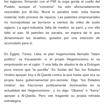
los egipcios, firmando con el FMI la soga gorda al cuello del
Pueblo, aunque el “convenio” ha sido afortunadamente
rescindido por Al-Sisi. Mursi lo paralizó todo: toda fuente
material, todo proceso de riqueza. Las patentes empresariales
no monopolistas se borraron a cientos de miles de suelo
egipcio. La agro-industria, falta de medios, se paró, y con ella
faltó el pan. Ni petróleo se sacaba, en espera de lo que
dictaminaran los israelíes, guiados por una intención de
acumularlo para sí.
En Egipto, Túnez, Libia, el plan hegemonista llamado “Islam
político” va fracasando -o el propio Hegemonismo lo va
empolvando en el cajón. Y esa falta de aliados le da a Erdogan
poco menos que “la puntilla”. En Sudán del Sur, los Estados
Unidos apoyan hoy a Al-Qaeda contra la que hasta ayer era su
propia baza gubernamental pro-sionista. Digo “los Estados
Unidos” -las fracciones políticamente dominantes en la
actualidad del Hegemonismo-, y no digo “Obama” o “Kerry”
apoyan a Al-Qaeda. Pero van tragando su propia retirada
estratégica.