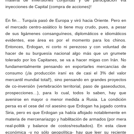
inyecciones de Capital (compra de acciones)!
En fin… Turquía pasó de Europa y viró hacia Oriente. Pero en
el mercado centro-asiático lo tiene muy crudo, pues, a pesar
de sus ligámenes consanguíneos, diplomáticos e idiomáticos
evidentes, ese área es por el momento para los chinos.
Entonces, Erdogan, ni corto ni perezoso y con voluntad de
hacer de su burguesía nacional algo más que un grumete
tolerado por los Capitanes, se va a hacer migas con Irán. No
fundamentalmente pensando en exportarles mercancías de
consumo (¡la producción iraní es de casi el 3% del valor
mercantil mundial total!), sino pensando en grandes proyectos
de co-inversión (vertebración territorial, paso de gaseoductos,
prospecciones…), para lo cual, todos lo saben, hay que
avenirse en mayor o menor medida a Rusia. La condición
persa es el cese del rol asesino que Erdogan ha jugado contra
Siria, pero es que Erdogan ya había aflojado notablemente en
materia de mercenariazgo y habilitación de armados (por mera
real-politik y balance de costos/resultados). En esta clave
económica -y no sólo geopolítica- hay que leer su reciente