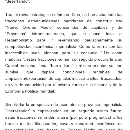
“desertando”.
Tras el revés estratégico sufrido en Siria, se han achantado las
fracciones estadounidenses partidarias de construir ese
“Nuevo Oriente Medio” consumidor de capitales y de
“Proyectos” infraestructurales, que le hace falta al
Hegemonismo para ir re-armando paulatinamente su
competitividad económica imperialista. Como la zorra con las
inaccesibles uvas, piensan para su consuelo “¡No están
maduras!”: estas fracciones no han conseguido procurarle a su
Capital nacional una “barra libre” próximo-oriental ya tan
sumisa que depare condiciones rentables de
ampliación/exportación de capitales incluso a ellos, fracasados,
en vía de caducidad por el mismo curso de la historia y de la
Economía Política mundial.
Sin olvidar la perspectiva de acometer su proyecto imperialista
“liberalizador” y capitalizador en un segundo asalto futuro,
estas fracciones se rinden ahora (por pura pragmática) a los
brazos de los filo-saudíes, cuya racionalidad económica es
neo-colonialista lata: hacer de Oriente Medio un nicho de