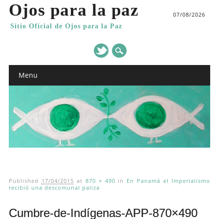
Ojos para la paz
07/08/2026
Sitio Oficial de Ojos para la Paz
Main menu
Skip
Menu
to
content
Published
17/04/2015
at
870 × 490
in
En Panamá el Imperialismo
recibió una descomunal paliza
Cumbre-de-Indígenas-APP-870×490