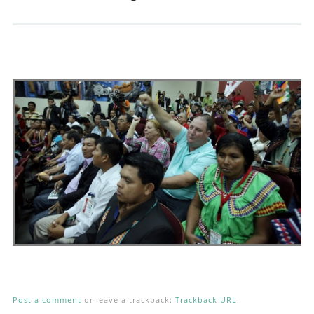
Andrés Vázquez de Sola
Post a comment
or leave a trackback:
Trackback URL
.