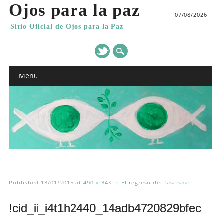
Ojos para la paz
07/08/2026
Sitio Oficial de Ojos para la Paz
Main menu
Skip
Menu
to
content
Published
13/01/2015
at
490 × 343
in
El regreso del fascismo
!cid_ii_i4t1h2440_14adb4720829bfec