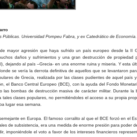
arro
icas Públicas. Universidad Pompeu Fabra, y ex Catedrático de Economía
 de mayor agresión que haya sufrido un país europeo desde la II 
uchos daños y sufrimientos y una gran destrucción de propiedad p
al), dejando al país –Grecia- en una enorme ruina y miseria. Y esta 
nde se vería la derrota definitiva de aquellos que se levantaron para 
pulares de Grecia, realizada por las clases pudientes de aquel país y
n, el Banco Central Europeo (BCE), con la ayuda del Fondo Monetario
 las bombas de destrucción masiva de carácter militar. Durante la ba
 a tales clases populares, no permitiéndoles el acceso a su propia pro
maba lugar esa semana.
semejante en Europa. El famoso corralito al que el BCE forzó en el Es
ales de subsistencia, era una medida de enorme presión para poder d
ir, imponiéndole el voto a favor de los intereses financieros represen