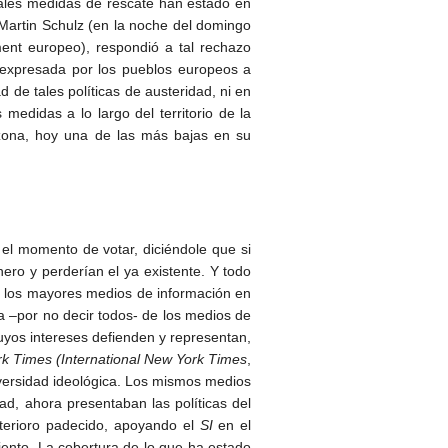
tales medidas de rescate han estado en
 Martin Schulz (en la noche del domingo
ent europeo), respondió a tal rechazo
d expresada por los pueblos europeos a
de tales políticas de austeridad, ni en
medidas a lo largo del territorio de la
ozona, hoy una de las más bajas en su
el momento de votar, diciéndole que si
inero y perderían el ya existente. Y todo
ue los mayores medios de información en
a –por no decir todos- de los medios de
cuyos intereses defienden y representan,
k Times (International New York Times
,
iversidad ideológica. Los mismos medios
ad, ahora presentaban las políticas del
eterioro padecido, apoyando el
SI
en el
iento. La cobertura de lo que ha estado