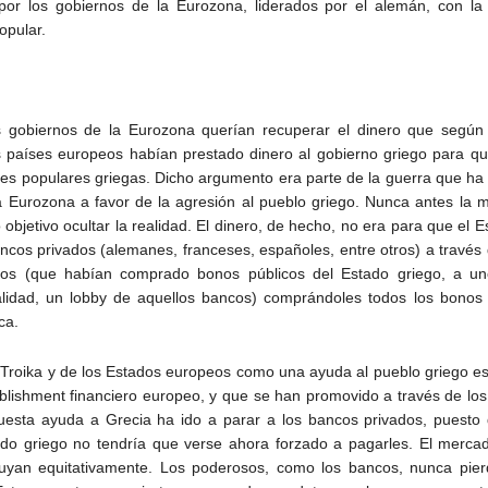
or los gobiernos de la Eurozona, liderados por el alemán, con la 
opular.
los gobiernos de la Eurozona querían recuperar el dinero que según e
s países europeos habían prestado dinero al gobierno griego para q
s populares griegas. Dicho argumento era parte de la guerra que ha 
la Eurozona a favor de la agresión al pueblo griego. Nunca antes la 
 objetivo ocultar la realidad. El dinero, de hecho, no era para que el 
ncos privados (alemanes, franceses, españoles, entre otros) a través
dos (que habían comprado bonos públicos del Estado griego, a un
idad, un lobby de aquellos bancos) comprándoles todos los bonos 
ca.
la Troika y de los Estados europeos como una ayuda al pueblo griego 
ablishment financiero europeo, y que se han promovido a través de lo
puesta ayuda a Grecia ha ido a parar a los bancos privados, puesto
do griego no tendría que verse ahora forzado a pagarles. El mercad
buyan equitativamente. Los poderosos, como los bancos, nunca pie