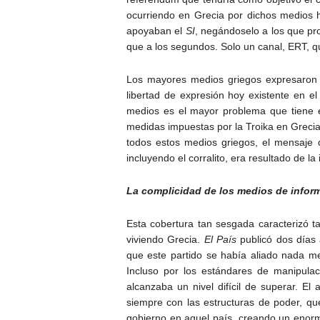
ocurriendo en Grecia por dichos medios 
apoyaban el
SI
, negándoselo a los que p
que a los segundos. Solo un canal, ERT, qu
Los mayores medios griegos expresaron un
libertad de expresión hoy existente en 
medios es el mayor problema que tiene e
medidas impuestas por la Troika en Greci
todos estos medios griegos, el mensaje 
incluyendo el corralito, era resultado de la
La complicidad de los medios de inform
Esta cobertura tan sesgada caracterizó t
viviendo Grecia.
El País
publicó dos días 
que este partido se había aliado nada me
Incluso por los estándares de manipulaci
alcanzaba un nivel difícil de superar. El
siempre con las estructuras de poder, que
gobierno en aquel país, creando un enor