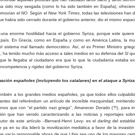
ha sido muy sesgada (como lo ha sido también en España), ofreciend
romovían el
NO.
Según el
New York Times
, todas las televisiones ha
e había sido cerrado durante el gobierno anterior, dio el mismo espac
a enorme hostilidad hacia el gobierno Syriza, porque este quiere d
el país. En Grecia, como en España y como en América Latina, la mu
l sistema mal llamado democrático. Así, el ex Primer Ministro grie
a, ha tenido mucho más acceso a tales medios en su defensa del
SI
qu
que le llegaba al ciudadano era que lo que la ciudadanía estaba 
 incompetencia y rigidez del gobierno Syriza.
ación españoles (incluyendo los catalanes) en el ataque a Syriza
ambién a los grandes medios españoles, ya que todos ellos culpabili
antes del referéndum un artículo de increíble mezquindad, mintiendo
nos que con “el partido nazi griego”, Amanecer Dorado (?!), para i
ón que han venido caracterizando a las noticias y reportajes sobre
 autor de este artículo –Bernard-Henri Levy- es el
darling
del establis
 ya en su día lideró la movilización mediática a favor de la invasión 
me vacío responsable ahora de que Libia sea uno de los mayores cen