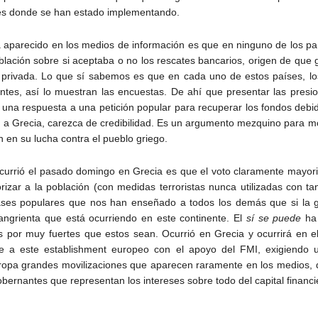
es donde se han estado implementando.
 aparecido en los medios de información es que en ninguno de los p
lación sobre si aceptaba o no los rescates bancarios, origen de que g
 privada. Lo que sí sabemos es que en cada uno de estos países, lo
es, así lo muestran las encuestas. De ahí que presentar las presio
o una respuesta a una petición popular para recuperar los fondos deb
 Grecia, carezca de credibilidad. Es un argumento mezquino para mov
 en su lucha contra el pueblo griego.
currió el pasado domingo en Grecia es que el voto claramente mayorit
rizar a la población (con medidas terroristas nunca utilizadas con t
lases populares que nos han enseñado a todos los demás que si la g
angrienta que está ocurriendo en este continente. El
sí se puede
ha 
 por muy fuertes que estos sean. Ocurrió en Grecia y ocurrirá en e
te a este establishment europeo con el apoyo del FMI, exigiendo
Europa grandes movilizaciones que aparecen raramente en los medios
gobernantes que representan los intereses sobre todo del capital finan