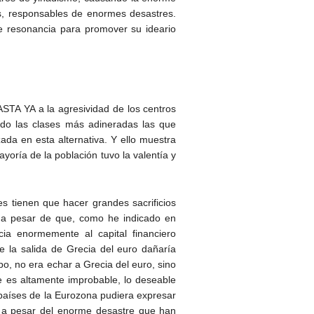
es, responsables de enormes desastres.
e resonancia para promover su ideario
ASTA YA a la agresividad de los centros
ndo las clases más adineradas las que
zada en esta alternativa. Y ello muestra
oría de la población tuvo la valentía y
s tienen que hacer grandes sacrificios
lo a pesar de que, como he indicado en
ia enormemente al capital financiero
 la salida de Grecia del euro dañaría
o, no era echar a Grecia del euro, sino
e es altamente improbable, lo deseable
 países de la Eurozona pudiera expresar
o a pesar del enorme desastre que han