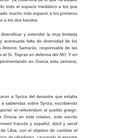
o todo el espacio mediático a los que
n dado mucho más espacio a los primeros
io a los dos bandos.
iversificar y extender la muy limitada
y acentuada falta de diversidad de los
go Antonis Samarás, responsable de las
e el Sr. Tsipras en defensa del
NO
. Y en
experimentando en Grecia esta semana,
zaron a Syriza del desastre que estaba
 a sabiendas sobre Syriza, escribiendo
mponer el referéndum al pueblo griego.
 Grecia en este rotativo, este escrito
hment francés y español, dócil y servil
de Libia, con el objetivo de cambiar el
tros de yihadismo, causando la enorme