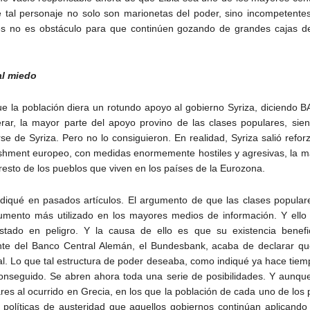
e tal personaje no solo son marionetas del poder, sino incompetent
es no es obstáculo para que continúen gozando de grandes cajas d
 al miedo
e la población diera un rotundo apoyo al gobierno Syriza, diciendo B
r, la mayor parte del apoyo provino de las clases populares, sie
se de Syriza. Pero no lo consiguieron. En realidad, Syriza salió refor
shment europeo, con medidas enormemente hostiles y agresivas, la may
 resto de los pueblos que viven en los países de la Eurozona.
ndiqué en pasados artículos. El argumento de que las clases populare
argumento más utilizado en los mayores medios de información. Y el
ado en peligro. Y la causa de ello es que su existencia benefic
te del Banco Central Alemán, el Bundesbank, acaba de declarar que
l. Lo que tal estructura de poder deseaba, como indiqué ya hace tiemp
conseguido. Se abren ahora toda una serie de posibilidades. Y aunqu
ares al ocurrido en Grecia, en los que la población de cada uno de los
 políticas de austeridad que aquellos gobiernos continúan aplicand