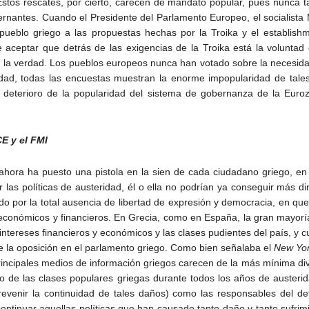
Estos rescates, por cierto, carecen de mandato popular, pues nunca 
obernantes. Cuando el Presidente del Parlamento Europeo, el socialista
ueblo griego a las propuestas hechas por la Troika y el establishm
ue aceptar que detrás de las exigencias de la Troika está la volunta
a la verdad. Los pueblos europeos nunca han votado sobre la necesidad 
dad, todas las encuestas muestran la enorme impopularidad de tales 
n deterioro de la popularidad del sistema de gobernanza de la Eur
E y el FMI
ahora ha puesto una pistola en la sien de cada ciudadano griego, en 
ir las políticas de austeridad, él o ella no podrían ya conseguir más d
do por la total ausencia de libertad de expresión y democracia, en q
 económicos y financieros. En Grecia, como en España, la gran mayorí
 intereses financieros y económicos y las clases pudientes del país, y 
e la oposición en el parlamento griego. Como bien señalaba el
New Yor
rincipales medios de información griegos carecen de la más mínima d
 de las clases populares griegas durante todos los años de austerid
prevenir la continuidad de tales daños) como las responsables del d
ontinuar aquellas políticas que han causado tanto daño y tanto sufrim