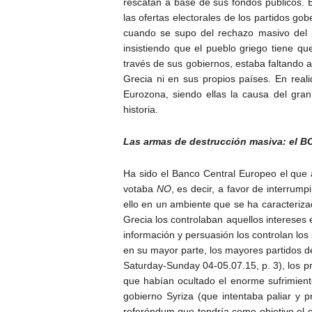
rescatan a base de sus fondos públicos. 
las ofertas electorales de los partidos g
cuando se supo del rechazo masivo del p
insistiendo que el pueblo griego tiene q
través de sus gobiernos, estaba faltando 
Grecia ni en sus propios países. En reali
Eurozona, siendo ellas la causa del gra
historia.
Las armas de destrucción masiva: el BC
Ha sido el Banco Central Europeo el que 
votaba
NO
, es decir, a favor de interrump
ello en un ambiente que se ha caracteriza
Grecia los controlaban aquellos intereses
información y persuasión los controlan los
en su mayor parte, los mayores partidos d
Saturday-Sunday 04-05.07.15, p. 3), los p
que habían ocultado el enorme sufrimiento
gobierno Syriza (que intentaba paliar y 
referéndum que tendría como objetivo el c